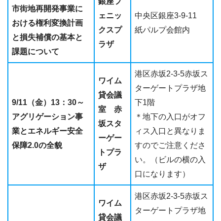
銀座フ
市街地再開発事業に
ェニッ
中央区銀座3-9-11
おける権利変換計画
クスプ
紙パルプ会館内
と損失補償の基本と
ラザ
課題について
港区赤坂2-3-5赤坂ス
ワイム
ターゲートプラザ地
貸会議
9/11（金）13：30～
下1階
室 赤
アグリゲーション事
＊地下の入口がオフ
坂スタ
業とエネルギー安全
ィス入口と異なりま
ーゲー
保障2.0の全貌
すのでご注意くださ
トプラ
い。（ビルの横の入
ザ
口になります）
港区赤坂2-3-5赤坂ス
ワイム
ターゲートプラザ地
貸会議