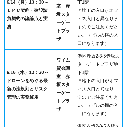
9/14（月）13：30～
下1階
室 赤
ＥＰＣ契約・建設請
＊地下の入口がオフ
坂スタ
負契約の諸論点と実
ィス入口と異なりま
ーゲー
務
すのでご注意くださ
トプラ
い。（ビルの横の入
ザ
口になります）
港区赤坂2-3-5赤坂ス
ワイム
ターゲートプラザ地
貸会議
9/16（水）13：30～
下1階
室 赤
ドローンをめぐる最
＊地下の入口がオフ
坂スタ
新の法規則とリスク
ィス入口と異なりま
ーゲー
管理の実務運用
すのでご注意くださ
トプラ
い。（ビルの横の入
ザ
口になります）
港区赤坂2-3-5赤坂ス