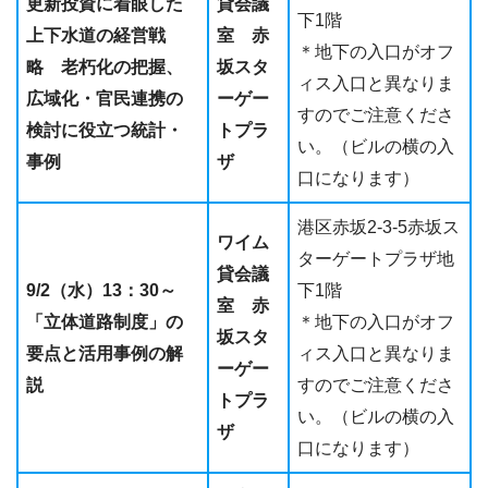
更新投資に着眼した
貸会議
下1階
上下水道の経営戦
室 赤
＊地下の入口がオフ
略
老朽化の把握、
坂スタ
ィス入口と異なりま
広域化・官民連携の
ーゲー
すのでご注意くださ
検討に役立つ統計・
トプラ
い。（ビルの横の入
事例
ザ
口になります）
港区赤坂2-3-5赤坂ス
ワイム
ターゲートプラザ地
貸会議
9/2（水）13：30～
下1階
室 赤
「立体道路制度」の
＊地下の入口がオフ
坂スタ
要点と活用事例の解
ィス入口と異なりま
ーゲー
説
すのでご注意くださ
トプラ
い。（ビルの横の入
ザ
口になります）