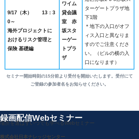
ワイム
ターゲートプラザ地
9/17（木） 13：3
貸会議
下1階
0～
室 赤
＊地下の入口がオフ
海外プロジェクトに
坂スタ
ィス入口と異なりま
おけるリスク管理と
ーゲー
すのでご注意くださ
保険 基礎編
トプラ
い。（ビルの横の入
ザ
口になります）
セミナー開始時刻の15分前より受付を開始いたします。受付にて
ご登録の参加者名をお知らせください。
録画配信Webセミナー
場所を選ばずいつでも学べるWebセミナー
株式会社日本ナレッジセンター