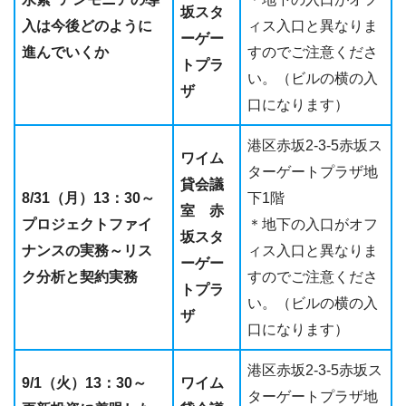
坂スタ
入は今後どのように
ィス入口と異なりま
ーゲー
進んでいくか
すのでご注意くださ
トプラ
い。（ビルの横の入
ザ
口になります）
港区赤坂2-3-5赤坂ス
ワイム
ターゲートプラザ地
貸会議
8/31（月）13：30～
下1階
室 赤
プロジェクトファイ
＊地下の入口がオフ
坂スタ
ナンスの実務～リス
ィス入口と異なりま
ーゲー
ク分析と契約実務
すのでご注意くださ
トプラ
い。（ビルの横の入
ザ
口になります）
港区赤坂2-3-5赤坂ス
9/1（火）13：30～
ワイム
ターゲートプラザ地