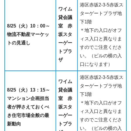
港区赤坂2-3-5赤坂ス
ワイム
ターゲートプラザ地
貸会議
下1階
8/25（火）10：00～
室 赤
＊地下の入口がオフ
物流不動産マーケッ
坂スタ
ィス入口と異なりま
トの見通し
ーゲー
すのでご注意くださ
トプラ
い。（ビルの横の入
ザ
口になります）
港区赤坂2-3-5赤坂ス
ワイム
ターゲートプラザ地
8/25（火）13：15～
貸会議
下1階
マンション企画担当
室 赤
＊地下の入口がオフ
者が押さえておくべ
坂スタ
ィス入口と異なりま
き住宅市場全般の最
ーゲー
すのでご注意くださ
新動向
トプラ
い。（ビルの横の入