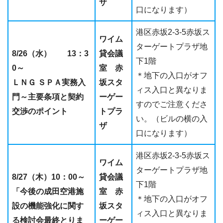
ザ
口になります）
港区赤坂2-3-5赤坂ス
ワイム
ターゲートプラザ地
8/26（水） 13：3
貸会議
下1階
0～
室 赤
＊地下の入口がオフ
ＬＮＧ ＳＰＡ実務入
坂スタ
ィス入口と異なりま
門～主要条項と契約
ーゲー
すのでご注意くださ
交渉のポイント
トプラ
い。（ビルの横の入
ザ
口になります）
港区赤坂2-3-5赤坂ス
ワイム
ターゲートプラザ地
8/27（木）10：00～
貸会議
下1階
「今後の成田空港施
室 赤
＊地下の入口がオフ
設の機能強化に関す
坂スタ
ィス入口と異なりま
る検討会最終とりま
ーゲー