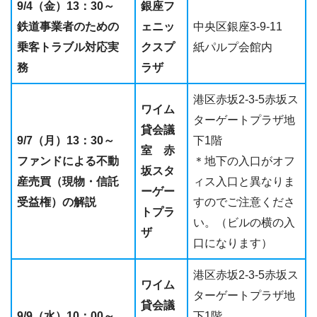
9/4（金）13：30～
銀座フ
鉄道事業者のための
ェニッ
中央区銀座3-9-11
乗客トラブル対応実
クスプ
紙パルプ会館内
務
ラザ
港区赤坂2-3-5赤坂ス
ワイム
ターゲートプラザ地
貸会議
9/7（月）13：30～
下1階
室 赤
ファンドによる不動
＊地下の入口がオフ
坂スタ
産売買（現物・信託
ィス入口と異なりま
ーゲー
受益権）の解説
すのでご注意くださ
トプラ
い。（ビルの横の入
ザ
口になります）
港区赤坂2-3-5赤坂ス
ワイム
ターゲートプラザ地
貸会議
9/9（水）10：00～
下1階