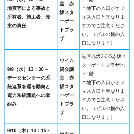
室 赤
地震等による事故と
＊地下の入口がオフ
坂スタ
所有者、施工者、売
ィス入口と異なりま
ーゲー
主の責任
すのでご注意くださ
トプラ
い。（ビルの横の入
ザ
口になります）
港区赤坂2-3-5赤坂ス
ワイム
ターゲートプラザ地
9/9（水）13：30～
貸会議
下1階
データセンターの系
室 赤
＊地下の入口がオフ
統連系を巡る動向と
坂スタ
ィス入口と異なりま
電力系統課題への取
ーゲー
すのでご注意くださ
組み
トプラ
い。（ビルの横の入
ザ
口になります）
9/10（木）13：15～