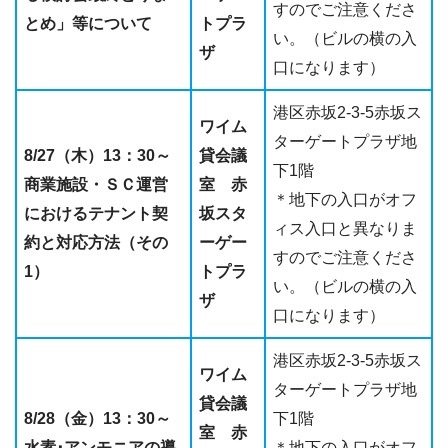
すのでご注意くださ
とめ」等について
トプラ
い。（ビルの横の入
ザ
口になります）
港区赤坂2-3-5赤坂ス
ワイム
ターゲートプラザ地
8/27（木）13：30～
貸会議
下1階
商業施設・ＳＣ運営
室 赤
＊地下の入口がオフ
におけるテナント契
坂スタ
ィス入口と異なりま
約と対応方法（その
ーゲー
すのでご注意くださ
1）
トプラ
い。（ビルの横の入
ザ
口になります）
港区赤坂2-3-5赤坂ス
ワイム
ターゲートプラザ地
貸会議
8/28（金）13：30～
下1階
室 赤
水素･アンモニアの導
＊地下の入口がオフ